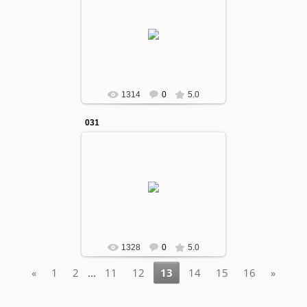
12.10.2016
gumcollege
1314
0
5.0
031
12.10.2016
gumcollege
1328
0
5.0
«
1
2
...
11
12
13
14
15
16
»