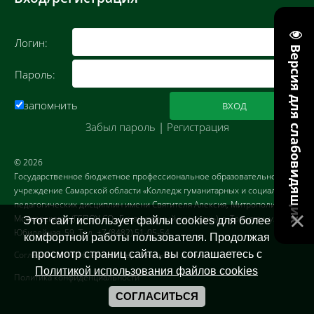
Логин:
Версия для слабовидящих
Пароль:
запомнить
Забыл пароль
|
Регистрация
© 2026
Государственное бюджетное профессиональное образовательное
учреждение Самарской области «Колледж гуманитарных и социально-
педагогических дисциплин имени Святителя Алексия, Митрополита
Московского» (ГБПОУ СО «Гуманитарный колледж»). г. Тольятти, ул.
Этот сайт использует файлы cookies для более
Юбилейная, 59. Тел. +7 (8482) 51-05-54
комфортной работы пользователя. Продолжая
просмотр страниц сайта, вы соглашаетесь с
Соглашение об обработке персональных данных
Политикой использования файлов cookies
Политика конфиденциальности
СОГЛАСИТЬСЯ