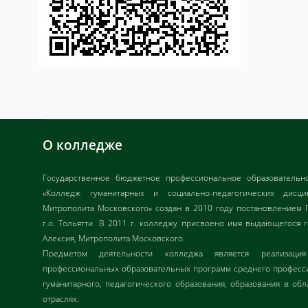
О колледже
Государственное бюджетное профессиональное образовательн
«Колледж гуманитарных и социально-педагогических дисц
Митрополита Московского» создан в 2010 году постановлением 
г.о. Тольятти. В 2011 г. колледжу присвоено имя выдающегося 
Алексия, Митрополита Московского.
Предметом деятельности колледжа является реализац
профессиональных образовательных программ среднего професси
гуманитарного, педагогического образования, образования в обл
отраслях.