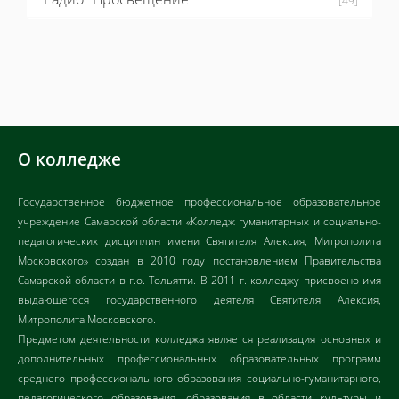
[49]
О колледже
Государственное бюджетное профессиональное образовательное
учреждение Самарской области «Колледж гуманитарных и социально-
педагогических дисциплин имени Святителя Алексия, Митрополита
Московского» создан в 2010 году постановлением Правительства
Самарской области в г.о. Тольятти. В 2011 г. колледжу присвоено имя
выдающегося государственного деятеля Святителя Алексия,
Митрополита Московского.
Предметом деятельности колледжа является реализация основных и
дополнительных профессиональных образовательных программ
среднего профессионального образования социально-гуманитарного,
педагогического образования, образования в области культуры и