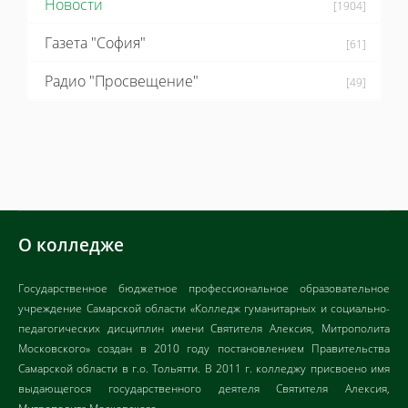
Новости
[1904]
Газета "София"
[61]
Радио "Просвещение"
[49]
О колледже
Государственное бюджетное профессиональное образовательное
учреждение Самарской области «Колледж гуманитарных и социально-
педагогических дисциплин имени Святителя Алексия, Митрополита
Московского» создан в 2010 году постановлением Правительства
Самарской области в г.о. Тольятти. В 2011 г. колледжу присвоено имя
выдающегося государственного деятеля Святителя Алексия,