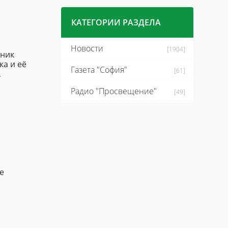
КАТЕГОРИИ РАЗДЕЛА
Новости
[1904]
вник
ка и её
Газета "София"
[61]
,
Радио "Просвещение"
[49]
е