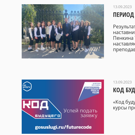
13.09.2023
ПЕРИОД
Результа
наставни
Пенкина 
наставля
преподав
13.09.2023
КОД БУ
«Код буд
курсы п