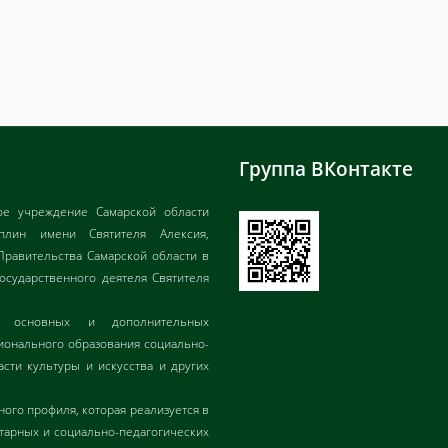
Группа ВКонтакте
ое учреждение Самарской области
иплин имени Святителя Алексия,
Правительства Самарской области в
государственного деятеля Святителя
ия основных и дополнительных
онального образования социально-
асти культуры и искусства и других
ого профиля, которая реализуется в
итарных и социально-педагогических