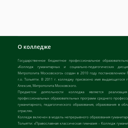
О колледже
Государственное бюджетное профессиональное образовательн
«Колледж гуманитарных и социально-педагогических дисц
Митрополита Московского» создан в 2010 году постановлением 
г.о. Тольятти. В 2011 г. колледжу присвоено имя выдающегося 
Алексия, Митрополита Московского.
Предметом деятельности колледжа является реализац
профессиональных образовательных программ среднего професси
гуманитарного, педагогического образования, образования в обл
отраслях.
Колледж включен в модель непрерывного образования гуманитарн
Тольятти: «Православная классическая гимназия – Колледж гуман