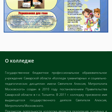
О колледже
Государственное бюджетное профессиональное образовательное
учреждение Самарской области «Колледж гуманитарных и социально-
педагогических дисциплин имени Святителя Алексия, Митрополита
Московского» создан в 2010 году постановлением Правительства
Самарской области в г.о. Тольятти. В 2011 г. колледжу присвоено имя
выдающегося государственного деятеля Святителя Алексия,
Митрополита Московского.
Предметом деятельности колледжа является реализация основных и