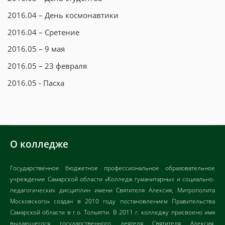
2016.04 – День космонавтики
2016.04 – Сретение
2016.05 – 9 мая
2016.05 – 23 февраля
2016.05 - Пасха
О колледже
Государственное бюджетное профессиональное образовательное
учреждение Самарской области «Колледж гуманитарных и социально-
педагогических дисциплин имени Святителя Алексия, Митрополита
Московского» создан в 2010 году постановлением Правительства
Самарской области в г.о. Тольятти. В 2011 г. колледжу присвоено имя
выдающегося государственного деятеля Святителя Алексия,