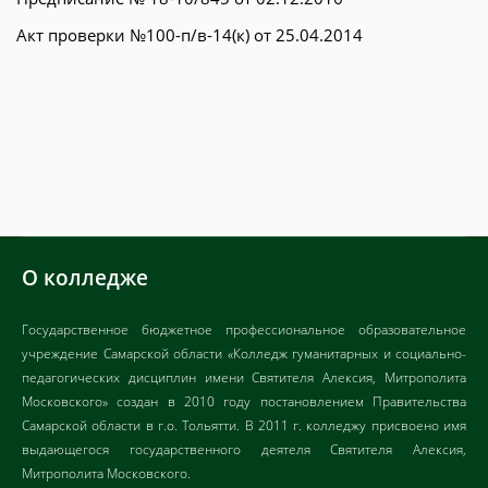
Акт проверки №100-п/в-14(к) от 25.04.2014
О колледже
Государственное бюджетное профессиональное образовательное
учреждение Самарской области «Колледж гуманитарных и социально-
педагогических дисциплин имени Святителя Алексия, Митрополита
Московского» создан в 2010 году постановлением Правительства
Самарской области в г.о. Тольятти. В 2011 г. колледжу присвоено имя
выдающегося государственного деятеля Святителя Алексия,
Митрополита Московского.