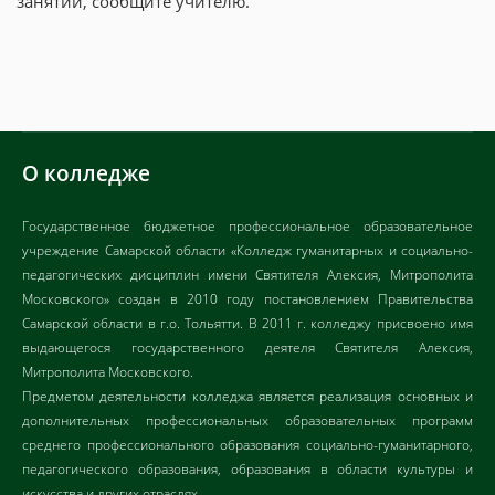
занятий, сообщите учителю.
О колледже
Государственное бюджетное профессиональное образовательное
учреждение Самарской области «Колледж гуманитарных и социально-
педагогических дисциплин имени Святителя Алексия, Митрополита
Московского» создан в 2010 году постановлением Правительства
Самарской области в г.о. Тольятти. В 2011 г. колледжу присвоено имя
выдающегося государственного деятеля Святителя Алексия,
Митрополита Московского.
Предметом деятельности колледжа является реализация основных и
дополнительных профессиональных образовательных программ
среднего профессионального образования социально-гуманитарного,
педагогического образования, образования в области культуры и
искусства и других отраслях.