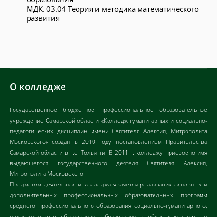
МДК. 03.04 Теория и методика математического
развития
О колледже
Государственное бюджетное профессиональное образовательное
учреждение Самарской области «Колледж гуманитарных и социально-
педагогических дисциплин имени Святителя Алексия, Митрополита
Московского» создан в 2010 году постановлением Правительства
Самарской области в г.о. Тольятти. В 2011 г. колледжу присвоено имя
выдающегося государственного деятеля Святителя Алексия,
Митрополита Московского.
Предметом деятельности колледжа является реализация основных и
дополнительных профессиональных образовательных программ
среднего профессионального образования социально-гуманитарного,
педагогического образования, образования в области культуры и