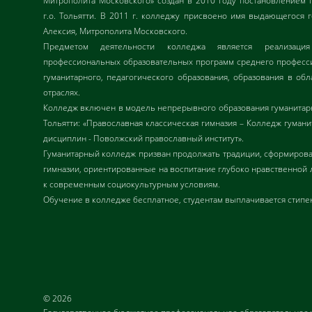
Митрополита Московского» создан в 2010 году постановлением 
г.о. Тольятти. В 2011 г. колледжу присвоено имя выдающегося 
Алексия, Митрополита Московского.
Предметом деятельности колледжа является реализац
профессиональных образовательных программ среднего професси
гуманитарного, педагогического образования, образования в обл
отраслях.
Колледж включен в модель непрерывного образования гуманитарн
Тольятти: «Православная классическая гимназия – Колледж гуман
дисциплин - Поволжский православный институт».
Гуманитарный колледж призван продолжать традиции, сформиров
гимназии, ориентированные на воспитание глубоко нравственной 
к современным социокультурным условиям.
Обучение в колледже бесплатное, студентам выплачивается стипе
© 2026