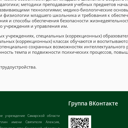
дагогики; методики преподавания учебных предметов нач
развивающими технологиями; медико-биологические основ
 и физиологии младшего школьника и требования к обеспе
ния и способы обеспечения безопасности жизнедеятельност
о учреждения и управления им.
х учреждениях, специальных (коррекционных) образоват
льных (коррекционных) классах обучаются и воспитываются
 потенциально сохранных возможностях интеллектуального 
очность темпа и подвижности психических процессов, повы
трудоустройства.
Группа ВКонтакте
ое учреждение Самарской области
иплин имени Святителя Алексия,