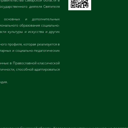
Правительства Самарской области в
государственного деятеля Святителя
ия основных и дополнительных
онального образования социально-
асти культуры и искусства и других
ого профиля, которая реализуется в
итарных и социально-педагогических
анные в Православной классической
личности, способной адаптироваться
ндия.