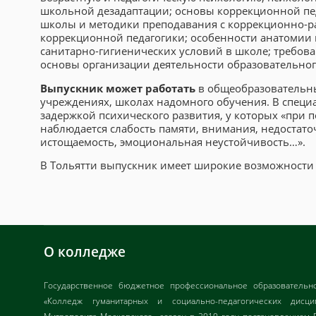
школьной дезадаптации; основы коррекционной пе
школы и методики преподавания с коррекционно-
коррекционной педагогики; особенности анатомии
санитарно-гигиенических условий в школе; требова
основы организации деятельности образовательног
Выпускник может работать
в общеобразовательны
учреждениях, школах надомного обучения. В специа
задержкой психического развития, у которых «при
наблюдается слабость памяти, внимания, недостат
истощаемость, эмоциональная неустойчивость…».
В Тольятти выпускник имеет широкие возможности 
О колледже
Государственное бюджетное профессиональное образовательн
«Колледж гуманитарных и социально-педагогических дисц