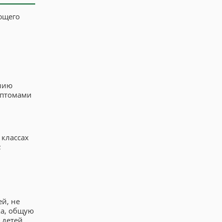
ющего
нию
мптомами
 классах
;
й, не
ка, общую
 детей