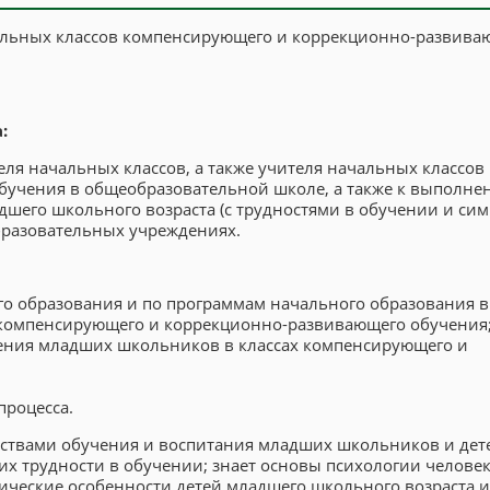
альных классов компенсирующего и коррекционно-развива
:
еля начальных классов, а также учителя начальных классов
учения в общеобразовательной школе, а также к выполне
дшего школьного возраста (с трудностями в обучении и си
бразовательных учреждениях.
о образования и по программам начального образования в
компенсирующего и коррекционно-развивающего обучения
ения младших школьников в классах компенсирующего и
процесса.
ствами обучения и воспитания младших школьников и дете
х трудности в обучении; знает основы психологии челове
ические особенности детей младшего школьного возраста и