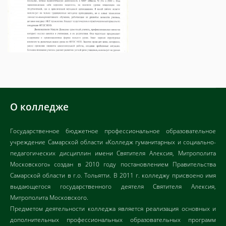
О колледже
Государственное бюджетное профессиональное образовательное
учреждение Самарской области «Колледж гуманитарных и социально-
педагогических дисциплин имени Святителя Алексия, Митрополита
Московского» создан в 2010 году постановлением Правительства
Самарской области в г.о. Тольятти. В 2011 г. колледжу присвоено имя
выдающегося государственного деятеля Святителя Алексия,
Митрополита Московского.
Предметом деятельности колледжа является реализация основных и
дополнительных профессиональных образовательных программ